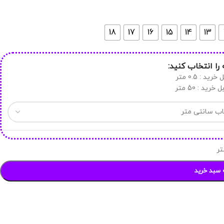
18
17
16
15
14
13
 را انتخاب کنید:
د : 0.5 متر
رید : 50 متر
تر
 سبد خرید