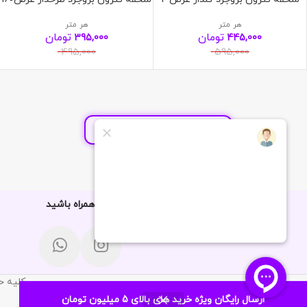
هر متر
هر متر
تومان
تومان
395,000
445,000
495,000
595,000
مشاهده کد مرسوله پستی
با ما همراه باشید
کلیه ح
ارسال رایگان ویژه خرید های بالای 5 میلیون تومان