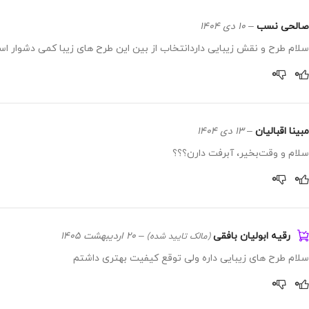
صالحی نسب
–
10 دی 1404
سلام طرح و نقش زیبایی داردانتخاب از بین این طرح های زیبا کمی دشوار است 
0
0
مبینا اقبالیان
–
13 دی 1404
سلام و وقت‌بخیر، آبرفت دارن؟؟؟
0
0
رقیه ابولیان بافقی
–
20 اردیبهشت 1405
(مالک تایید شده)
سلام طرح های زیبایی داره ولی توقع کیفیت بهتری داشتم
0
0