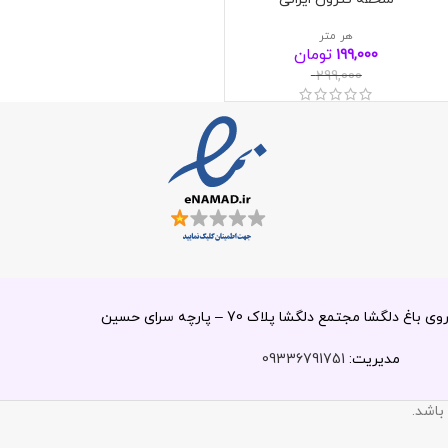
هر متر
تومان
199,000
299,000
 دلگشا مجتمع دلگشا پلاک 70 – پارچه سرای حسین
مدیریت:
09336791751
باشد.