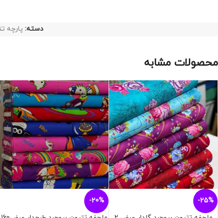
دسته:
پارچه ت
محصولات مشابه
-20%
-25%
ملحفه تترون بروجرد گلدار عرض 2
ملحفه تترون بروجرد طرحدار عرض160