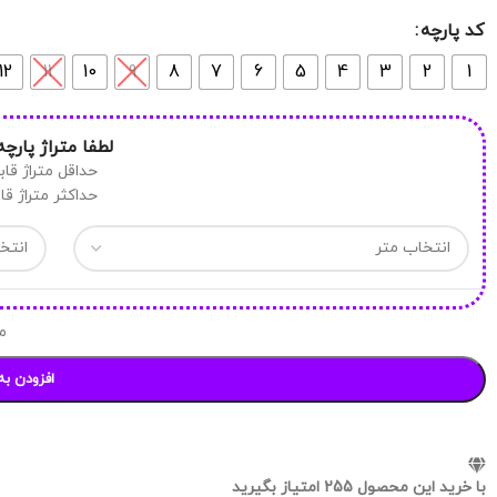
کد پارچه
12
11
10
9
8
7
6
5
4
3
2
1
لطفا متراژ پارچه
حداقل متراژ قابل خری
حداکثر متراژ قابل خ
م
افزودن به
با خرید این محصول
255
امتیاز بگیرید