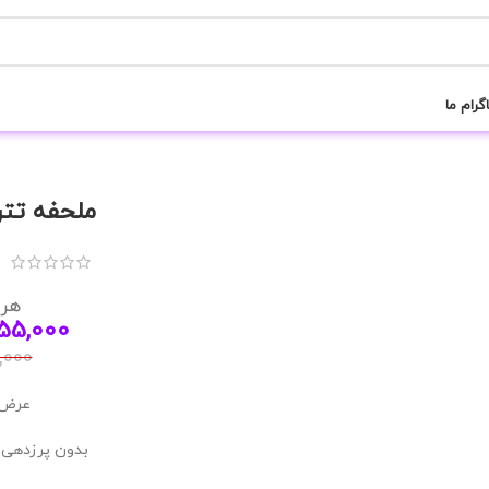
گرام ما
ملحفه تتر
(
هر 
55,000
,000
عرض /40
بدون پرزدهی 