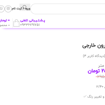
ورود / ثبت نام
0
تومان
پـشـتـیـبانی تلفنی
09336791751
0
محصو
ون خارجی
دیدگاه کاربر
4
)
متر
2
تومان
295
2
و تغییر رنگ ✅