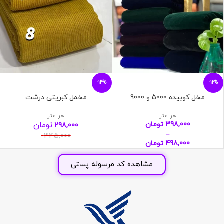
-14%
-12%
مخل کوبیده 5000 و 9000
مخمل کبریتی درشت
هر متر
هر متر
398,000
تومان
تومان
298,000
–
345,000
498,000
تومان
مشاهده کد مرسوله پستی