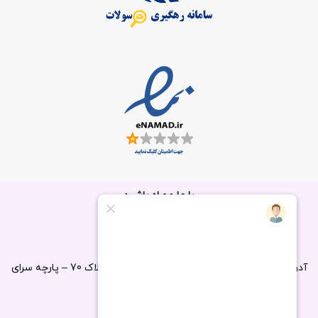
با ما همراه باشید
آدرس : شیراز – روبروی باغ دلگشا مجتمع دلگشا پلاک 70 – پارچه سرای
حسین
مدیریت:
09336791751