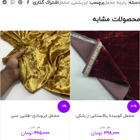
دسته:
پارچه مخمل
برچسب:
ابریشمی
,
مخمل
اشتراک گذاری:
محصولات مشابه
-7%
-20%
مخمل کوبیده پاکستانی-زرشکی
مخمل ابروبادی-طلایی سیر
هر متر
هر متر
تومان
تومان
465,000
398,000
498,000
498,000