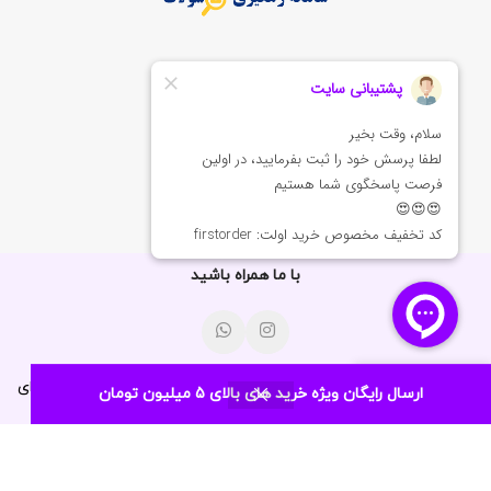
با ما همراه باشید
آدرس : شیراز – روبروی باغ دلگشا مجتمع دلگشا پلاک 70 – پارچه سرای
ارسال رایگان ویژه خرید های بالای 5 میلیون تومان
 پارچه‌ها
سبد خرید
امتیاز من
فیلترها
خانه
حسین
مدیریت:
09336791751